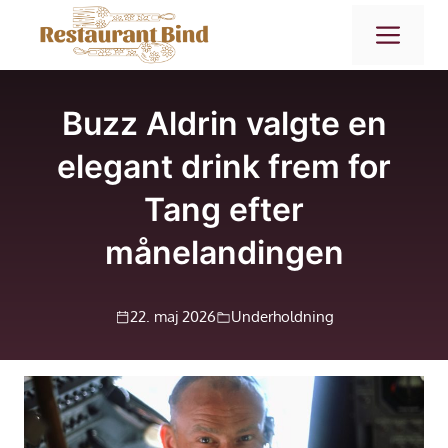
Hop
ME
til
indhold
Buzz Aldrin valgte en
elegant drink frem for
Tang efter
månelandingen
22. maj 2026
Underholdning