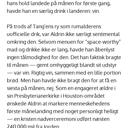
hans hold landede på månen for første gang,
havde han en særlig drink i landeren: vin.
På trods af Tang’ens ry som rumalderens
uofficielle drik, var Aldrin ikke særligt sentimental
omkring den. Selvom menuen for “space-worthy”
mad og drikke ikke er lang, havde han åbenlyst
ingen tålmodighed for den. Det han faktisk bragte
til månen — gemt omhyggeligt blandt sit udstyr
— var vin. Rigtig vin, sammen med en lille portion
brød. Men han havde ikke bragt den for at få en
siesta på månen, nej. Som en engageret ældre i
sin Presbyterianerkirke i Houston-området
ønskede Aldrin at markere menneskehedens
første månelanding med noget personligt helligt
— en kristen nadverceremoni udført næsten
240.000 mil fra Jorden.