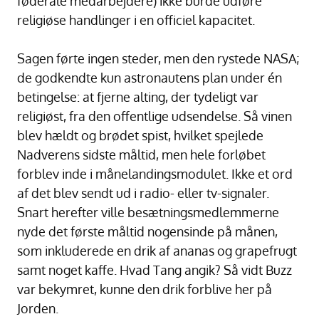
føderale medarbejdere) ikke burde udføre
religiøse handlinger i en officiel kapacitet.
Sagen førte ingen steder, men den rystede NASA;
de godkendte kun astronautens plan under én
betingelse: at fjerne alting, der tydeligt var
religiøst, fra den offentlige udsendelse. Så vinen
blev hældt og brødet spist, hvilket spejlede
Nadverens sidste måltid, men hele forløbet
forblev inde i månelandingsmodulet. Ikke et ord
af det blev sendt ud i radio- eller tv-signaler.
Snart herefter ville besætningsmedlemmerne
nyde det første måltid nogensinde på månen,
som inkluderede en drik af ananas og grapefrugt
samt noget kaffe. Hvad Tang angik? Så vidt Buzz
var bekymret, kunne den drik forblive her på
Jorden.