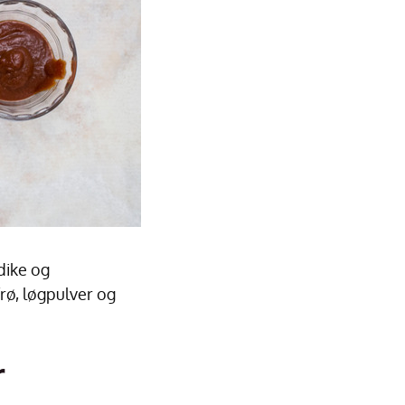
dike og
rø, løgpulver og
r