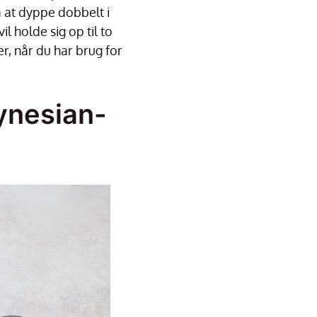
å at dyppe dobbelt i
l holde sig op til to
r, når du har brug for
ynesian-