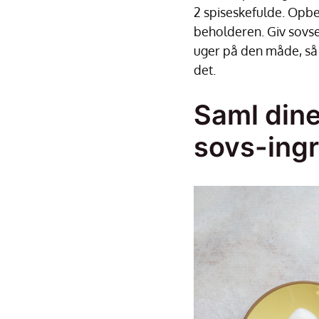
2 spiseskefulde. Opbe
beholderen. Giv sovsen
uger på den måde, så 
det.
Saml dine
sovs-ing