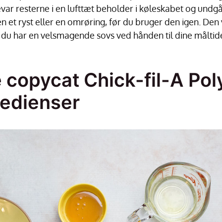
var resterne i en lufttæt beholder i køleskabet og undg
 et ryst eller en omrøring, før du bruger den igen. Den vi
du har en velsmagende sovs ved hånden til dine måltide
 copycat Chick-fil-A Pol
redienser