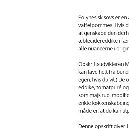
Polynesisk sovs er en 
vaffelpommes. Hvis du 
at genskabe den derh
æblecidereddike i fær
alle nuancerne i origi
Opskriftsudvikleren M
kan lave helt fra bund
egen, hvis du vil.) De 
eddike, tomatpuré og 
som majsirup, modific
enkle køkkenskabeingr
måde er, at du kan ti
Denne opskrift giver 1