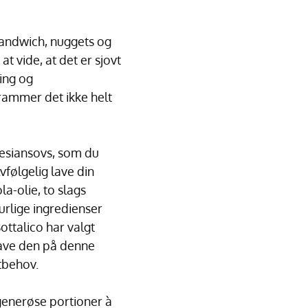
 sandwich, nuggets og
t vide, at det er sjovt
ing og
 rammer det ikke helt
nesiansovs, som du
vfølgelig lave din
la-olie, to slags
rlige ingredienser
ottalico har valgt
lave den på denne
tbehov.
i generøse portioner à