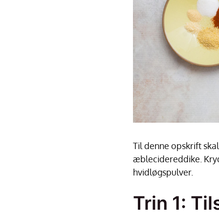
Til denne opskrift ska
æblecidereddike. Krydd
hvidløgspulver.
Trin 1: T