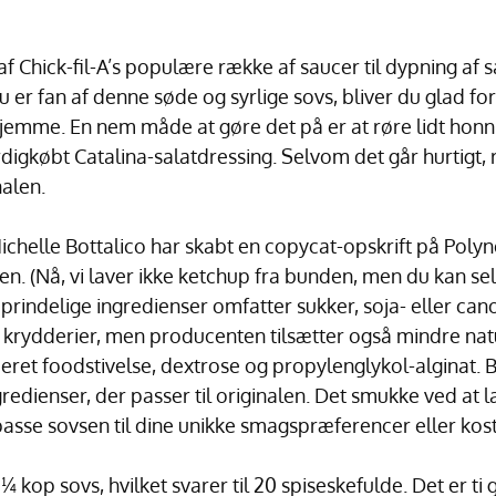
af Chick-fil-A’s populære række af saucer til dypning af
er fan af denne søde og syrlige sovs, bliver du glad for a
jemme. En nem måde at gøre det på er at røre lidt honn
digkøbt Catalina-salatdressing. Selvom det går hurtigt,
nalen.
ichelle Bottalico har skabt en copycat-opskrift på Poly
en. (Nå, vi laver ikke ketchup fra bunden, men du kan sel
oprindelige ingredienser omfatter sukker, soja- eller cano
krydderier, men producenten tilsætter også mindre natu
eret foodstivelse, dextrose og propylenglykol-alginat. B
edienser, der passer til originalen. Det smukke ved at 
lpasse sovsen til dine unikke smagspræferencer eller kos
 ¼ kop sovs, hvilket svarer til 20 spiseskefulde. Det er t