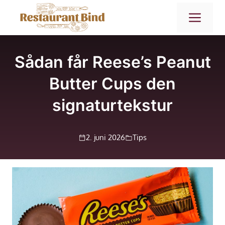
Hop
ME
til
indhold
Sådan får Reese’s Peanut
Butter Cups den
signaturtekstur
2. juni 2026
Tips