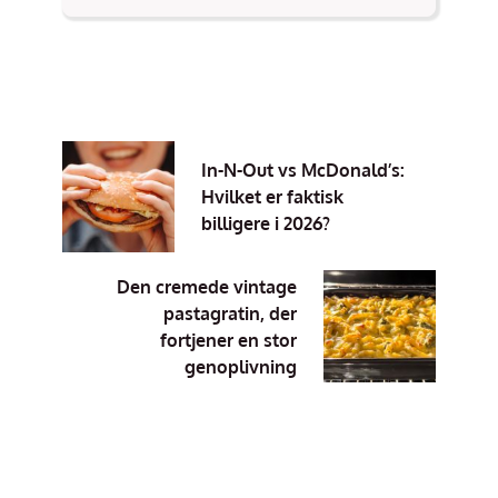
In-N-Out vs McDonald’s:
Hvilket er faktisk
billigere i 2026?
Den cremede vintage
pastagratin, der
fortjener en stor
genoplivning