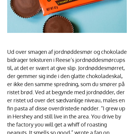
Ud over smagen af jordnøddesmør og chokolade
bidrager teksturen i Reese’s jordnøddesmørcups
til, at det er svært at give slip. Jordnøddesmørret,
der gemmer sig inde i den glatte chokoladeskal,
er ikke den samme spredning, som du smører på
ristet brød. Ved at begynde med jordnødder, der
er ristet ud over det sædvanlige niveau, males en
fin pasta af disse overdristede nødder. “I grew up
in Hershey and still live in the area. You drive by
the factory you will get a whiff of roasting
peanuts. It smells so good,” wrote a fan on