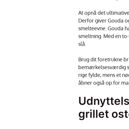
At opnå det ultimativ
Derfor giver Gouda o
smelteevne. Gouda har
smeltning. Med en to-
slå.
Brug dit foretrukne br
bemærkelsesværdig sand
rige fylde, mens et nø
åbner også op for ma
Udnyttels
grillet o