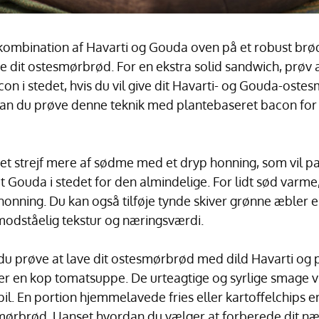
mbination af Havarti og Gouda oven på et robust brød
øfte dit ostesmørbrød. For en ekstra solid sandwich, prøv a
con i stedet, hvis du vil give dit Havarti- og Gouda-ost
 kan du prøve denne teknik med plantebaseret bacon for 
et strejf mere af sødme med et dryp honning, som vil pa
ouda i stedet for den almindelige. For lidt sød varme,
honning. Du kan også tilføje tynde skiver grønne æbler e
odståelig tekstur og næringsværdi.
 du prøve at lave dit ostesmørbrød med dild Havarti og 
ler en kop tomatsuppe. De urteagtige og syrlige smage vi
pil. En portion hjemmelavede fries eller kartoffelchips e
mørbrød. Uanset hvordan du vælger at forberede dit næ