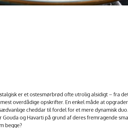
talgisk er et ostesmørbrød ofte utrolig alsidigt – fra de
 mest overdådige opskrifter. En enkel måde at opgrade
sædvanlige cheddar til fordel for et mere dynamisk duo.
 er Gouda og Havarti på grund af deres fremragende sma
em begge?