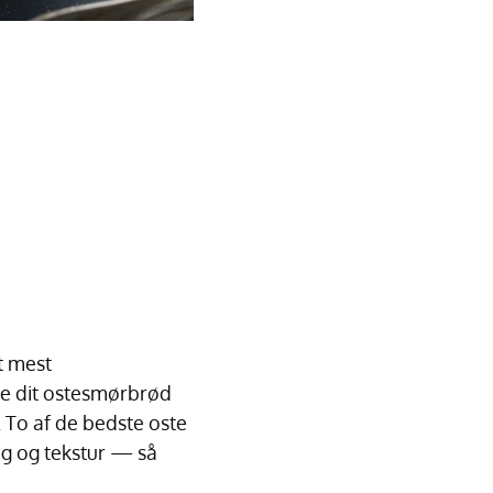
t mest
re dit ostesmørbrød
 To af de bedste oste
g og tekstur — så