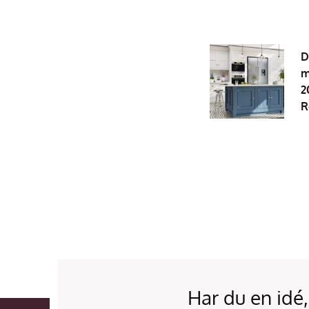
D
m
2
R
Har du en idé,