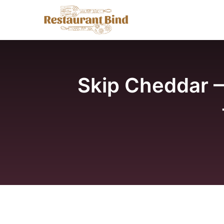
Hop
til
indhold
Skip Cheddar —