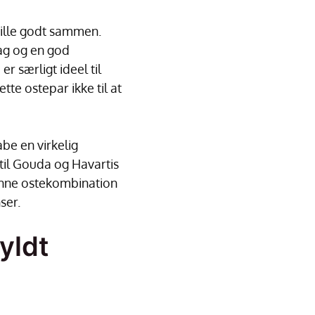
pille godt sammen.
ag og en god
 særligt ideel til
te ostepar ikke til at
be en virkelig
 til Gouda og Havartis
Denne ostekombination
ser.
yldt