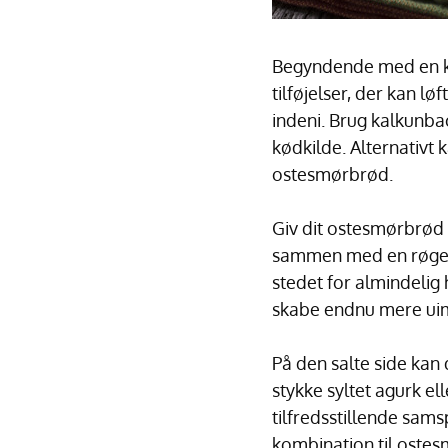
Begyndende med en ko
tilføjelser, der kan l
indeni. Brug kalkunba
kødkilde. Alternativt
ostesmørbrød.
Giv dit ostesmørbrød 
sammen med en røget G
stedet for almindelig 
skabe endnu mere uim
På den salte side kan
stykke syltet agurk el
tilfredsstillende sams
kombination til ostes