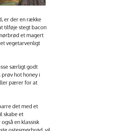
, er der en række
t tilføje stegt bacon
esmørbrød et magert
et vegetarvenligt
sse særligt godt
 prøv hot honey i
ller pærer for at
parre det med et
l skabe et
r også en klassisk
ste ostesmørbrød, vil