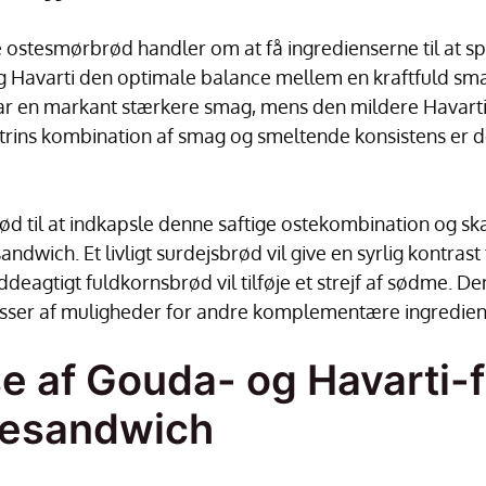
e ostesmørbrød handler om at få ingredienserne til at s
g Havarti den optimale balance mellem en kraftfuld sm
 en markant stærkere smag, mens den mildere Havarti er
trins kombination af smag og smeltende konsistens er det
ød til at indkapsle denne saftige ostekombination og ska
wich. Et livligt surdejsbrød vil give en syrlig kontrast
ddeagtigt fuldkornsbrød vil tilføje et strejf af sødme. 
sser af muligheder for andre komplementære ingredien
e af Gouda- og Havarti-f
stesandwich