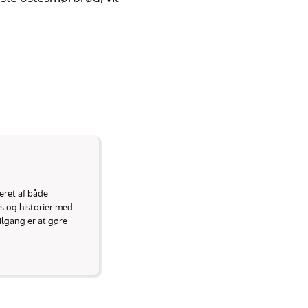
reret af både
ds og historier med
ilgang er at gøre