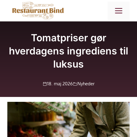
Hop
ME
til
indhold
Tomatpriser gør
hverdagens ingrediens til
luksus
18. maj 2026
Nyheder