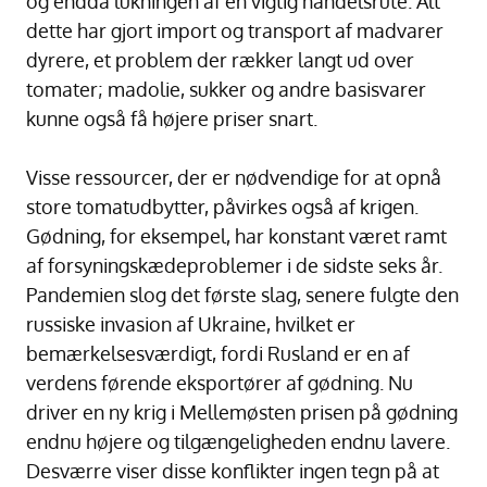
og endda lukningen af en vigtig handelsrute. Alt
dette har gjort import og transport af madvarer
dyrere, et problem der rækker langt ud over
tomater; madolie, sukker og andre basisvarer
kunne også få højere priser snart.
Visse ressourcer, der er nødvendige for at opnå
store tomatudbytter, påvirkes også af krigen.
Gødning, for eksempel, har konstant været ramt
af forsyningskædeproblemer i de sidste seks år.
Pandemien slog det første slag, senere fulgte den
russiske invasion af Ukraine, hvilket er
bemærkelsesværdigt, fordi Rusland er en af
verdens førende eksportører af gødning. Nu
driver en ny krig i Mellemøsten prisen på gødning
endnu højere og tilgængeligheden endnu lavere.
Desværre viser disse konflikter ingen tegn på at