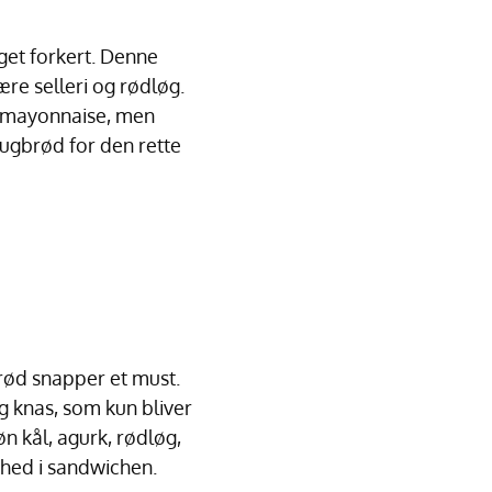
oget forkert. Denne
re selleri og rødløg.
er mayonnaise, men
rugbrød for den rette
 rød snapper et must.
g knas, som kun bliver
n kål, agurk, rødløg,
khed i sandwichen.