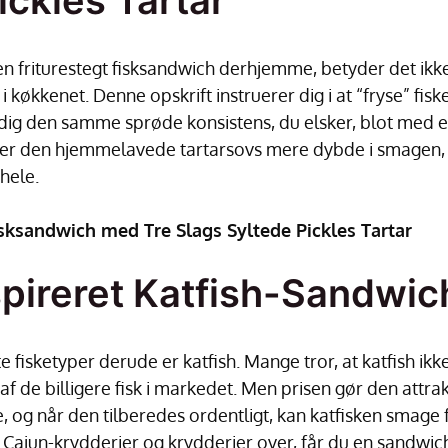
ickles Tartar
 en friturestegt fisksandwich derhjemme, betyder det ikk
 i køkkenet. Denne opskrift instruerer dig i at “fryse” fi
adig den samme sprøde konsistens, du elsker, blot med en
giver den hjemmelavede tartarsovs mere dybde i smagen,
hele.
sksandwich med Tre Slags Syltede Pickles Tartar
pireret Katfish-Sandwic
 fisketyper derude er katfish. Mange tror, at katfish ikk
af de billigere fisk i markedet. Men prisen gør den attra
 og når den tilberedes ordentligt, kan katfisken smage f
ajun-krydderier og krydderier over, får du en sandwich, d