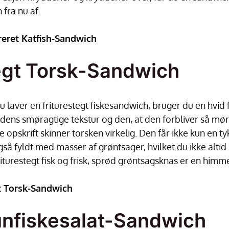
h fra nu af.
reret Katfish-Sandwich
egt Torsk-Sandwich
u laver en friturestegt fiskesandwich, bruger du en hvid fi
 dens smøragtige tekstur og den, at den forbliver så mørt,
e opskrift skinner torsken virkelig. Den får ikke kun en t
å fyldt med masser af grøntsager, hvilket du ikke altid 
iturestegt fisk og frisk, sprød grøntsagsknas er en hi
t Torsk-Sandwich
unfiskesalat-Sandwich