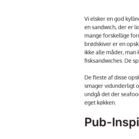
Vi elsker en god kyll
en sandwich, der er li
mange forskellige form
brødskiver er en opsk
ikke alle måder, man 
fisksandwiches. De sp
De fleste af disse ops
smager vidunderligt o
undgå det der seafood
eget køkken.
Pub-Inspi