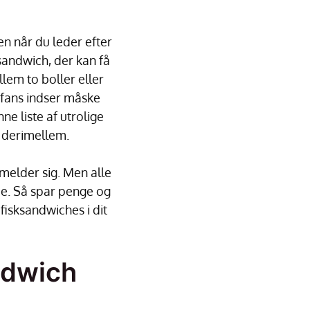
en når du leder efter
 sandwich, der kan få
llem to boller eller
-fans indser måske
e liste af utrolige
t derimellem.
 melder sig. Men alle
de. Så spar penge og
isksandwiches i dit
ndwich