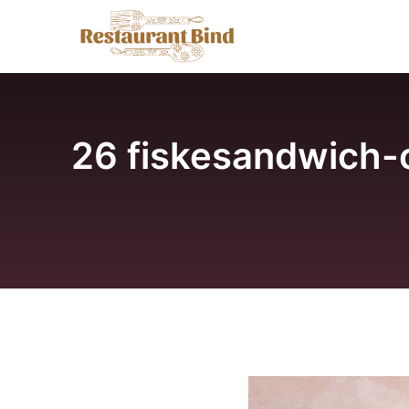
Hop
til
indhold
26 fiskesandwich-o