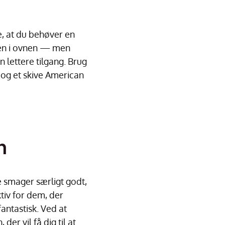
e, at du behøver en
sken i ovnen — men
 lettere tilgang. Brug
 og et skive American
h
e smager særligt godt,
ktiv for dem, der
antastisk. Ved at
er vil få dig til at