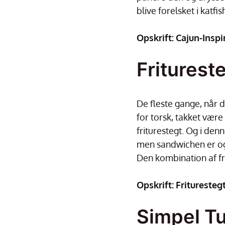
blive forelsket i katfis
Opskrift:
Cajun-Inspi
Friturest
De fleste gange, når d
for torsk, takket være
friturestegt. Og i denn
men sandwichen er ogs
Den kombination af fr
Opskrift:
Frituresteg
Simpel T