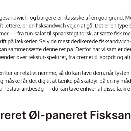
ingesandwich, og burgere er klassiske af en god grund. M
dt lettere, er en fisksandwich vejen at gå. Det er en type
er — fra tun-salat til sprødstegt torsk, at sætte fisk me
rift på lækkerier. Selv de mest dedikerede fisksandwich
kan sammensætte denne ret på. Derfor har vi samlet denn
ænder over tekstur-spektret, fra cremet til sprødt og al
krifter er relativt nemme, så du kan lave dem, når lysten
g måske får det dig til at tænke på skaldyr på en ny må
-restaurantbesøg — du kan lave enhver af disse lækre f
reret Øl-paneret Fisksa