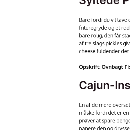
Syltede P
Bare fordi du vil lave
frituregryde og et rod
bare rolig, den får st
af tre slags pickles 
cheese fuldender det 
Opskrift:
Ovnbagt Fi
Cajun-Ins
En af de mere oversete
måske fordi det er en 
prøver at spare penge,
panere den og drysse C