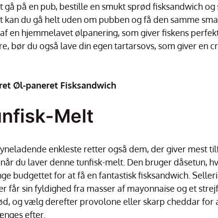
at gå på en pub, bestille en smukt sprød fisksandwich og
ft kan du gå helt uden om pubben og få den samme sm
af en hjemmelavet ølpanering, som giver fiskens perfekt
re, bør du også lave din egen tartarsovs, som giver en 
ret Øl-paneret Fisksandwich
nfisk-Melt
syneladende enkleste retter også dem, der giver mest ti
 når du laver denne tunfisk-melt. Den bruger dåsetun, hv
e budgettet for at få en fantastisk fisksandwich. Selleri,
der får sin fyldighed fra masser af mayonnaise og et strej
d, og vælg derefter provolone eller skarp cheddar for
ænges efter.