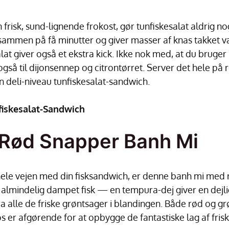
 frisk, sund-lignende frokost, gør tunfiskesalat aldrig n
 sammen på få minutter og giver masser af knas takket væ
alat giver også et ekstra kick. Ikke nok med, at du brug
gså til dijonsennep og citrontørret. Server det hele på 
n deli-niveau tunfiskesalat-sandwich.
fiskesalat-Sandwich
Rød Snapper Banh Mi
å hele vejen med din fisksandwich, er denne banh mi med
almindelig dampet fisk — en tempura-dej giver en dejli
a alle de friske grøntsager i blandingen. Både rød og grø
s er afgørende for at opbygge de fantastiske lag af fris