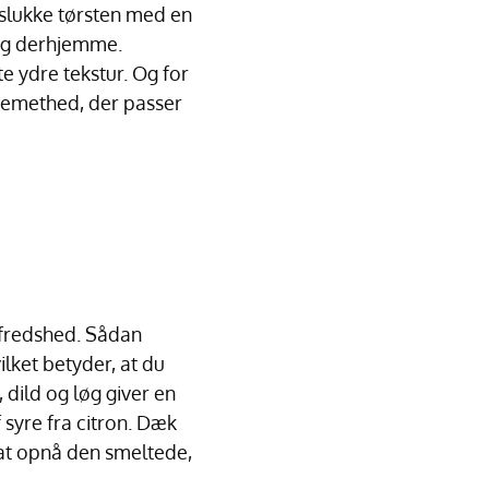
 slukke tørsten med en
ag derhjemme.
e ydre tekstur. Og for
cremethed, der passer
lfredshed. Sådan
ilket betyder, at du
 dild og løg giver en
f syre fra citron. Dæk
 at opnå den smeltede,