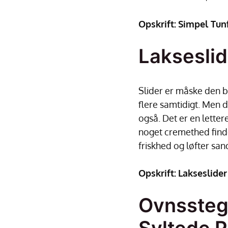
Opskrift:
Simpel Tunf
Laksesli
Slider er måske den b
flere samtidigt. Men d
også. Det er en lettere
noget cremethed find
friskhed og løfter sa
Opskrift:
Lakseslide
Ovnssteg