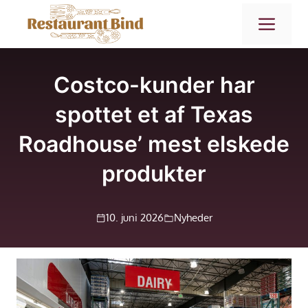
Hop
ME
til
indhold
Costco-kunder har
spottet et af Texas
Roadhouse’ mest elskede
produkter
10. juni 2026
Nyheder