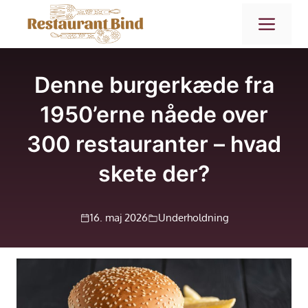
Hop
ME
til
indhold
Denne burgerkæde fra
1950’erne nåede over
300 restauranter – hvad
skete der?
16. maj 2026
Underholdning