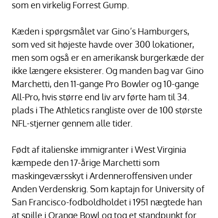
som en virkelig Forrest Gump.
Kæden i spørgsmålet var Gino’s Hamburgers,
som ved sit højeste havde over 300 lokationer,
men som også er en amerikansk burgerkæde der
ikke længere eksisterer. Og manden bag var Gino
Marchetti, den 11-gange Pro Bowler og 10-gange
All-Pro, hvis større end liv arv førte ham til 34.
plads i The Athletics rangliste over de 100 største
NFL-stjerner gennem alle tider.
Født af italienske immigranter i West Virginia
kæmpede den 17-årige Marchetti som
maskingeværsskyt i Ardenneroffensiven under
Anden Verdenskrig. Som kaptajn for University of
San Francisco-fodboldholdet i 1951 nægtede han
at spille i Orange Bowl og tog et standpunkt for