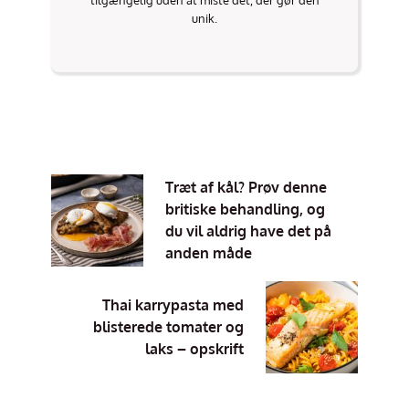
tilgængelig uden at miste det, der gør den
unik.
Træt af kål? Prøv denne
britiske behandling, og
du vil aldrig have det på
anden måde
Thai karrypasta med
blisterede tomater og
laks – opskrift