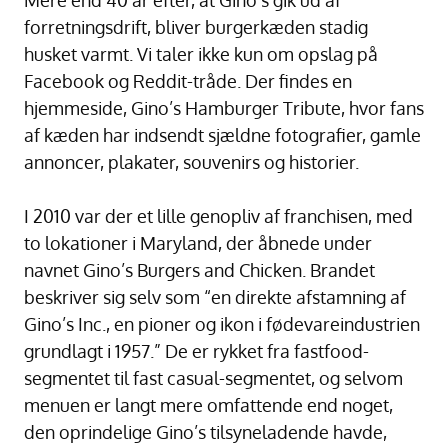
Mere end 40 år efter, at Gino’s gik ud af
forretningsdrift, bliver burgerkæden stadig
husket varmt. Vi taler ikke kun om opslag på
Facebook og Reddit-tråde. Der findes en
hjemmeside, Gino’s Hamburger Tribute, hvor fans
af kæden har indsendt sjældne fotografier, gamle
annoncer, plakater, souvenirs og historier.
I 2010 var der et lille genopliv af franchisen, med
to lokationer i Maryland, der åbnede under
navnet Gino’s Burgers and Chicken. Brandet
beskriver sig selv som “en direkte afstamning af
Gino’s Inc., en pioner og ikon i fødevareindustrien
grundlagt i 1957.” De er rykket fra fastfood-
segmentet til fast casual-segmentet, og selvom
menuen er langt mere omfattende end noget,
den oprindelige Gino’s tilsyneladende havde,