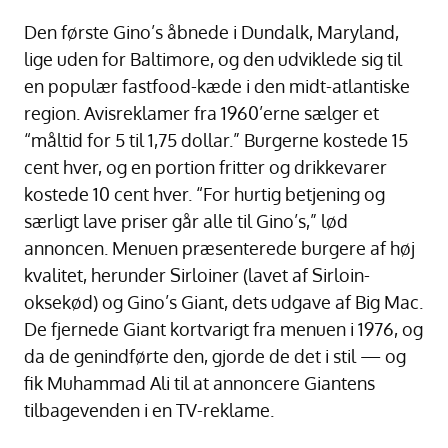
Den første Gino’s åbnede i Dundalk, Maryland,
lige uden for Baltimore, og den udviklede sig til
en populær fastfood-kæde i den midt-atlantiske
region. Avisreklamer fra 1960’erne sælger et
“måltid for 5 til 1,75 dollar.” Burgerne kostede 15
cent hver, og en portion fritter og drikkevarer
kostede 10 cent hver. “For hurtig betjening og
særligt lave priser går alle til Gino’s,” lød
annoncen. Menuen præsenterede burgere af høj
kvalitet, herunder Sirloiner (lavet af Sirloin-
oksekød) og Gino’s Giant, dets udgave af Big Mac.
De fjernede Giant kortvarigt fra menuen i 1976, og
da de genindførte den, gjorde de det i stil — og
fik Muhammad Ali til at annoncere Giantens
tilbagevenden i en TV-reklame.