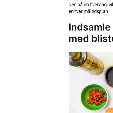
den på en hverdag, vi
enhver måltidsplan.
Indsamle 
med blist