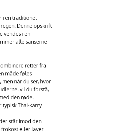
i en traditionel
æregen. Denne opskrift
e vendes i en
rammer alle sanserne
ombinere retter fra
den måde føles
, men når du ser, hvor
dlerne, vil du forstå,
g med den røde,
 typisk Thai-karry.
 der står imod den
frokost eller laver