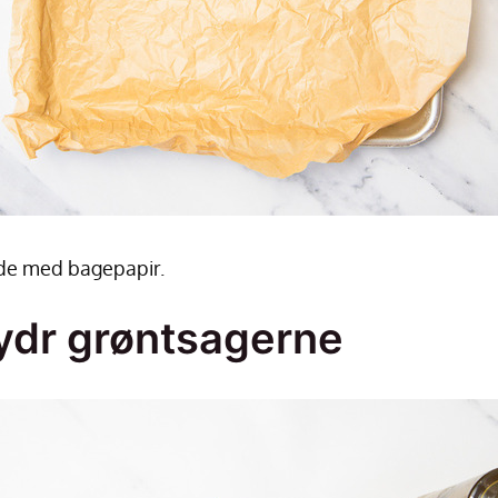
de med bagepapir.
rydr grøntsagerne