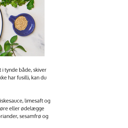
 i tynde både, skiver
kke har fusilli, kan du
iskesauce, limesaft og
gøre eller ødelægge
koriander, sesamfrø og