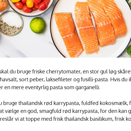
skal du bruge friske cherrytomater, en stor gul løg skåret
havsalt, sort peber, laksefileter og fusilli-pasta. Hvis du i
r en mere eventyrlig pasta som garganelli.
du bruge thailandsk rød karrypasta, fuldfed kokosmælk, f
 at vælge en god, smagfuld rød karrypasta, for den kan 
foreslår vi at toppe med frisk thailandsk basilikum, frisk 