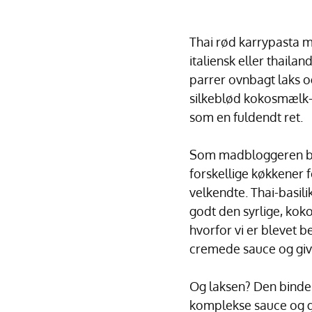
Thai rød karrypasta m
italiensk eller thail
parrer ovnbagt laks og
silkeblød kokosmælk-k
som en fuldendt ret.
Som madbloggeren bag
forskellige køkkener 
velkendte. Thai-basil
godt den syrlige, koko
hvorfor vi er blevet 
cremede sauce og give
Og laksen? Den binder
komplekse sauce og gør