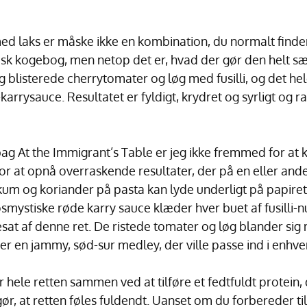
ed laks er måske ikke en kombination, du normalt finder 
andsk kogebog, men netop det er, hvad der gør den helt s
 blisterede cherrytomater og løg med fusilli, og det hel
arrysauce. Resultatet er fyldigt, krydret og syrligt og 
 At the Immigrant’s Table er jeg ikke fremmed for at k
for at opnå overraskende resultater, der på en eller an
ikum og koriander på pasta kan lyde underligt på papiret
smystiske røde karry sauce klæder hver buet af fusilli-nu
besat af denne ret. De ristede tomater og løg blander si
r en jammy, sød-sur medley, der ville passe ind i enhver
 hele retten sammen ved at tilføre et fedtfuldt protein,
, at retten føles fuldendt. Uanset om du forbereder til 