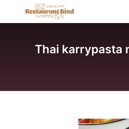
Hop
til
indhold
Thai karrypasta 