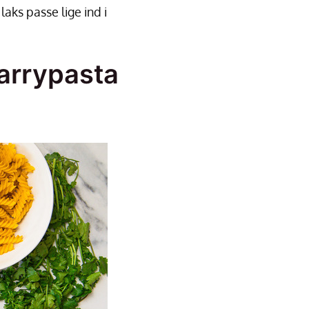
aks passe lige ind i
karrypasta