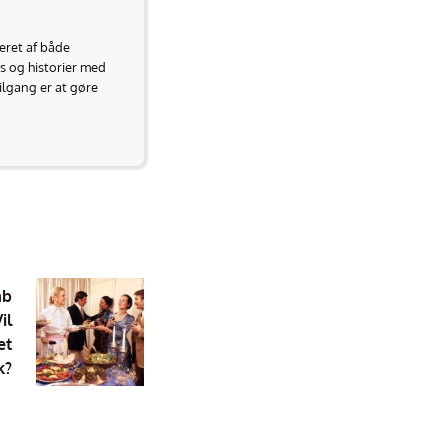
reret af både
ds og historier med
ilgang er at gøre
ab
il
et
k?