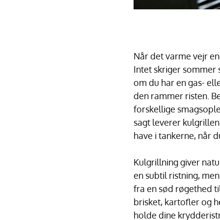
Når det varme vejr en
Intet skriger sommer s
om du har en gas- elle
den rammer risten. B
forskellige smagsoplev
sagt leverer kulgrill
have i tankerne, når 
Kulgrillning giver na
en subtil ristning, 
fra en sød røgethed ti
brisket, kartofler og
holde dine krydderistr