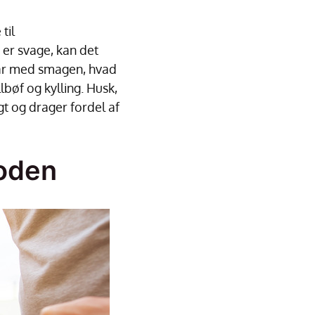
til
 er svage, kan det
gear med smagen, hvad
llbøf og kylling. Husk,
gt og drager fordel af
toden