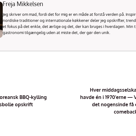
Freja Mikkelsen
Jeg skriver om mad, fordi det for mig er en måde at forstå verden på. Inspi
nordiske traditioner og internationale køkkener deler jeg opskrifter, tren
et fokus på det enkle, det ærlige og det, der kan bruges i hverdagen. Min t
gastronomi tilgængelig uden at miste det, der gør den unik.
Hver middagsselsk
oreansk BBQ-kylling
havde én i 1970’erne — V
isbolle opskrift
det nogensinde få 
comebac