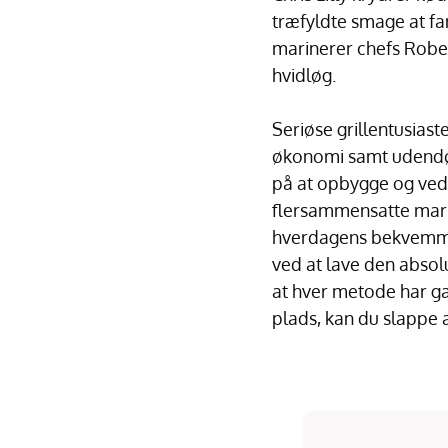
træfyldte smage at fan
marinerer chefs Rober
hvidløg.
Seriøse grillentusiast
økonomi samt udendørs
på at opbygge og vedl
flersammensatte marin
hverdagens bekvemmel
ved at lave den absolu
at hver metode har gav
plads, kan du slappe a