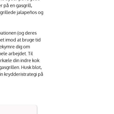
 på en gasgrill,
 grillede jalapeños og
tuationen (og deres
et imod at bruge tid
 bekymre dig om
le arbejdet. Til
rkæle din indre kok
asgrillen. Husk blot,
in krydderistrategi på