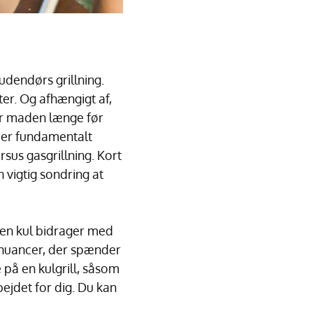
udendørs grillning.
er. Og afhængigt af,
rer maden længe før
ber fundamentalt
rsus gasgrillning. Kort
 vigtig sondring at
Ren kul bidrager med
snuancer, der spænder
 på en kulgrill, såsom
ejdet for dig. Du kan