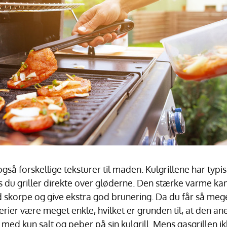
 også forskellige teksturer til maden. Kulgrillene har typi
s du griller direkte over gløderne. Den stærke varme kan
d skorpe og give ekstra god brunering. Da du får så me
rier være meget enkle, hvilket er grunden til, at den a
d med kun salt og peber på sin kulgrill. Mens gasgrillen 