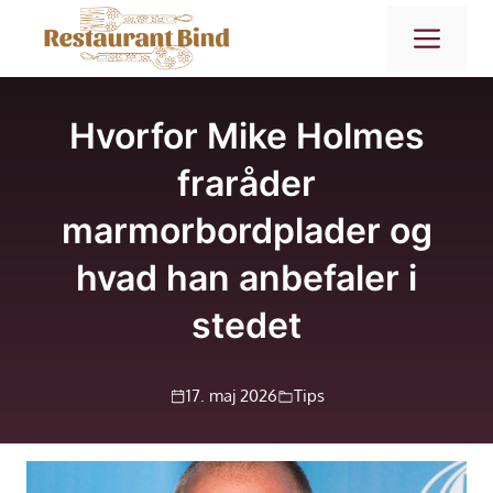
Hop
ME
til
indhold
Hvorfor Mike Holmes
fraråder
marmorbordplader og
hvad han anbefaler i
stedet
17. maj 2026
Tips