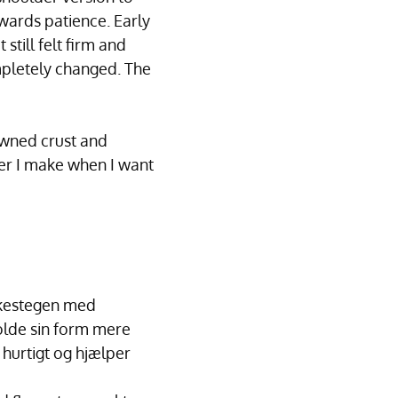
ewards patience. Early
till felt firm and
mpletely changed. The
rowned crust and
ner I make when I want
akkestegen med
holde sin form mere
 hurtigt og hjælper