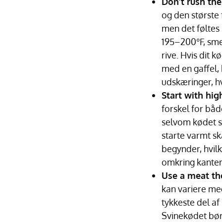
Don’t rush the
og den største 
men det føltes 
195–200°F, sme
rive. Hvis dit k
med en gaffel, 
udskæringer, hv
Start with hig
forskel for båd
selvom kødet s
starte varmt s
begynder, hvil
omkring kanter
Use a meat th
kan variere meg
tykkeste del af
Svinekødet bør