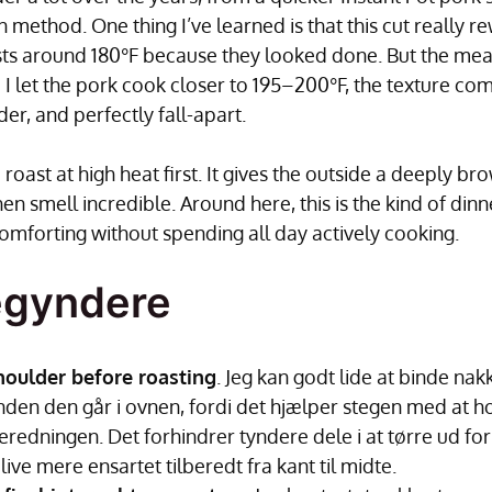
 method. One thing I’ve learned is that this cut really r
sts around 180°F because they looked done. But the meat s
 I let the pork cook closer to 195–200°F, the texture co
der, and perfectly fall-apart.
e roast at high heat first. It gives the outside a deeply b
n smell incredible. Around here, this is the kind of din
mforting without spending all day actively cooking.
begyndere
houlder before roasting
. Jeg kan godt lide at binde n
inden den går i ovnen, fordi det hjælper stegen med at 
eredningen. Det forhindrer tyndere dele i at tørre ud for
ive mere ensartet tilberedt fra kant til midte.