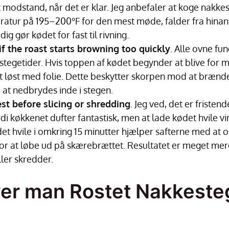
modstand, når det er klar. Jeg anbefaler at koge nakkes
ratur på 195–200°F for den mest møde, falder fra hinand
dig gør kødet for fast til rivning.
 if the roast starts browning too quickly
. Alle ovne fun
stegetider. Hvis toppen af kødet begynder at blive for m
t løst med folie. Dette beskytter skorpen mod at bræn
 at nedbrydes inde i stegen.
est before slicing or shredding
. Jeg ved, det er fristen
i køkkenet dufter fantastisk, men at lade kødet hvile vi
ødet hvile i omkring 15 minutter hjælper safterne med a
for at løbe ud på skærebrættet. Resultatet er meget mer
ller skredder.
er man Rostet Nakkesteg