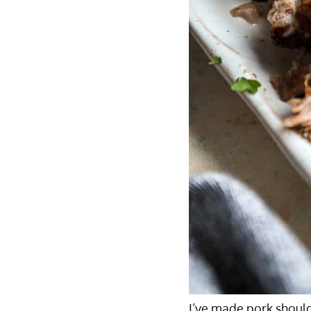
I’ve made pork shoulde