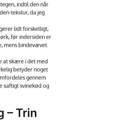
tegen, indtil den når
en-tekstur, da jeg
gerer lidt forskelligt,
ørk, før indersiden er
de, mens bindevævet
de at skære i det med
rkelig betyder noget
t omfordeles gennem
e saftigt svinekød og
 – Trin