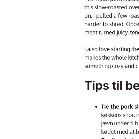
this slow-roasted oven
on, I pulled a few roa
harder to shred. Once
meat turned juicy, ten
I also love starting th
makes the whole kitche
something cozy and co
Tips til 
Tie the pork s
køkkens snor, 
jævn under tilb
kødet med at bl