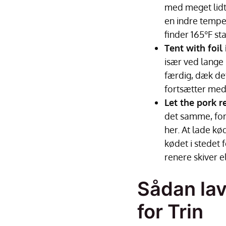
med meget lidt 
en indre tempe
finder 165°F sta
Tent with foil
især ved lange 
færdig, dæk de
fortsætter med
Let the pork r
det samme, ford
her. At lade k
kødet i stedet 
renere skiver e
Sådan lav
for Trin