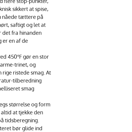
ed flere stop-punkter,
nisk sikkert at spise,
en nåede tættere på
, saftigt og let at
er det fra hinanden
 er en af de
ved 450°F gør en stor
varme-trinet, og
 rige ristede smag. At
atur-tilberedning
melliseret smag
egs størrelse og form
altid at tjekke den
på tidsberegning.
ret bør glide ind