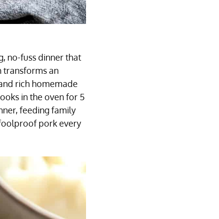
, no-fuss dinner that
th transforms an
st and rich homemade
ooks in the oven for 5
nner, feeding family
, foolproof pork every