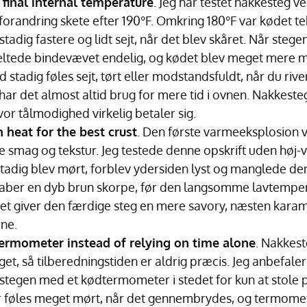
 final internal temperature
. Jeg har testet nakkesteg v
forandring skete efter 190°F. Omkring 180°F var kødet tek
stadig fastere og lidt sejt, når det blev skåret. Når steg
ltede bindevævet endelig, og kødet blev meget mere mørt
ød stadig føles sejt, tørt eller modstandsfuldt, når du riv
har det almost altid brug for mere tid i ovnen. Nakkesteg
or tålmodighed virkelig betaler sig.
h heat for the best crust
. Den første varmeeksplosion 
e smag og tekstur. Jeg testede denne opskrift uden høj-
tadig blev mørt, forblev ydersiden lyst og manglede den
kaber en dyb brun skorpe, før den langsomme lavtemper
ket giver den færdige steg en mere savory, næsten kara
ne.
ermometer instead of relying on time alone
. Nakkest
et, så tilberedningstiden er aldrig præcis. Jeg anbefaler 
 stegen med et kødtermometer i stedet for kun at stole 
 føles meget mørt, når det gennembrydes, og termomete