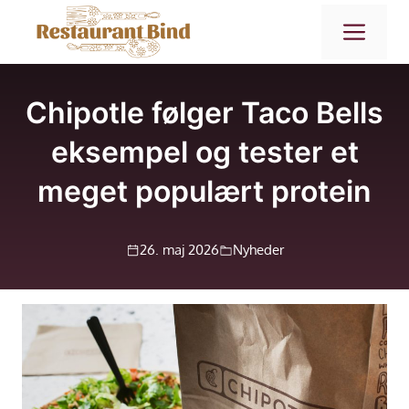
Hop
ME
til
indhold
Chipotle følger Taco Bells
eksempel og tester et
meget populært protein
26. maj 2026
Nyheder