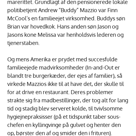
marerittet. Grundlagt af den pensionerede lokale
politibetjent Andrew “Buddy” Mazzio var Finn
McCool’s en familieejet virksomhed. Buddys søn
Brian var hovedkok. Hans anden søn Jason og
Jasons kone Melissa var henholdsvis lederen og
tjenerstaben.
Og mens Amerika er prydet med succesfulde
familieejede madvirksomheder (In-and-Out er
blandt tre burgerkæder, der ejes af familier), så
virkede Mazzios ikke til at have det, der skulle til
for at drive en restaurant. Deres problemer
strakte sig fra madbestillinger, der tog alt for lang
tid og stadig blev serveret kolde, til tvivlsomme
hygiejnepraksisser (på et tidspunkt taber sous-
chefen en kyllingvinge på gulvet og henter den
op, børster den af og smider den i frituren).