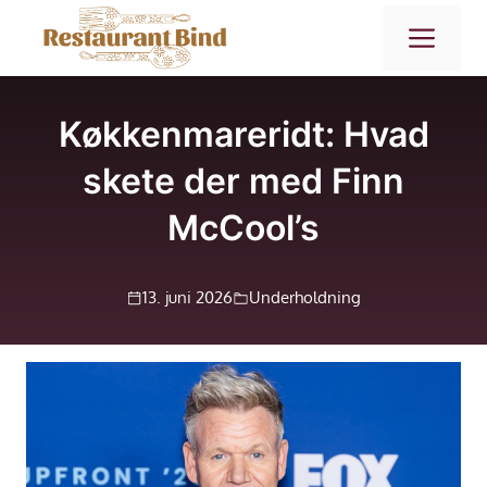
Hop
ME
til
indhold
Køkkenmareridt: Hvad
skete der med Finn
McCool’s
13. juni 2026
Underholdning