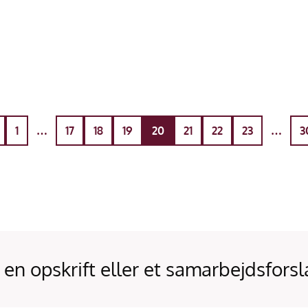
1
…
17
18
19
20
21
22
23
…
3
 en opskrift eller et samarbejdsforsl