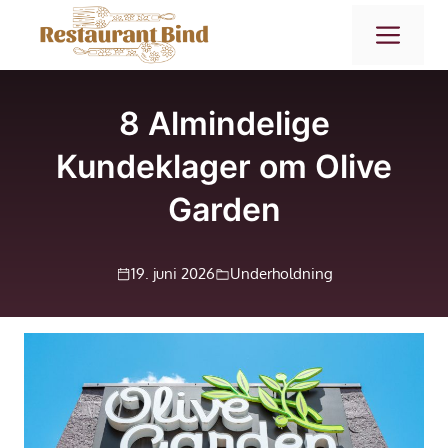
Hop
ME
til
indhold
8 Almindelige
Kundeklager om Olive
Garden
19. juni 2026
Underholdning