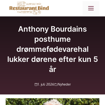
Hop
ME
til
indhold
Anthony Bourdains
posthume
drømmefødevarehal
lukker dørene efter kun 5
år
1. juli 2026
Nyheder