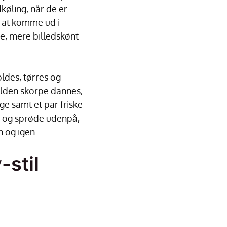
køling, når de er
l at komme ud i
ere, mere billedskønt
ldes, tørres og
ylden skorpe dannes,
e samt et par friske
i og sprøde udenpå,
n og igen.
-stil