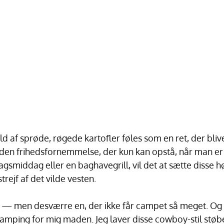
ld af sprøde, røgede kartofler føles som en ret, der bl
en frihedsfornemmelse, der kun kan opstå, når man er 
agsmiddag eller en baghavegrill, vil det at sætte disse h
strejf af det vilde vesten.
r — men desværre en, der ikke får campet så meget. Og 
camping for mig maden. Jeg laver disse cowboy-stil støb