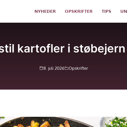
NYHEDER
OPSKRIFTER
TIPS
UN
il kartofler i støbejern 
8. juli 2026
Opskrifter