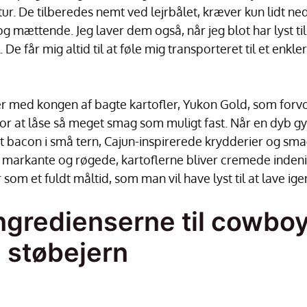
r. De tilberedes nemt ved lejrbålet, kræver kun lidt ned
og mættende. Jeg laver dem også, når jeg blot har lyst ti
 De får mig altid til at føle mig transporteret til et enkl
r med kongen af bagte kartofler, Yukon Gold, som forvo
for at låse så meget smag som muligt fast. Når en dyb g
bacon i små tern, Cajun-inspirerede krydderier og smag
r markante og røgede, kartoflerne bliver cremede inden
som et fuldt måltid, som man vil have lyst til at lave ige
ngredienserne til cowboy
i støbejern