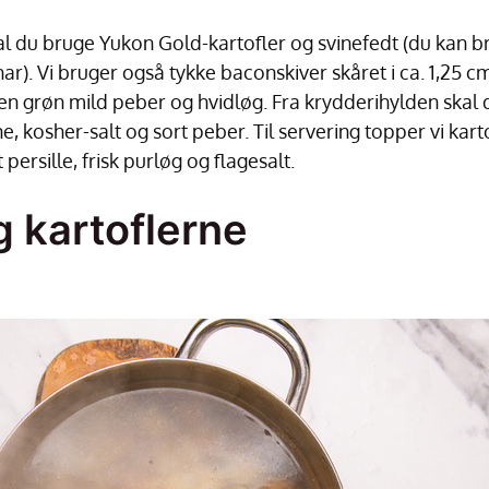
al du bruge Yukon Gold-kartofler og svinefedt (du kan br
har). Vi bruger også tykke baconskiver skåret i ca. 1,25 c
 en grøn mild peber og hvidløg. Fra krydderihylden skal 
 kosher-salt og sort peber. Til servering topper vi kar
persille, frisk purløg og flagesalt.
g kartoflerne