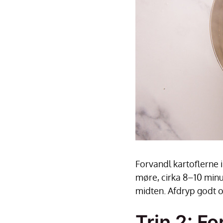
Forvandl kartoflerne i 
møre, cirka 8–10 minut
midten. Afdryp godt o
Trin 2: F