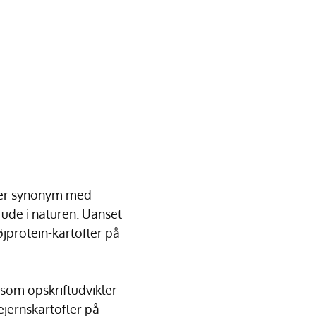
iver synonym med
ude i naturen. Uanset
øjprotein-kartofler på
som opskriftudvikler
ejernskartofler på