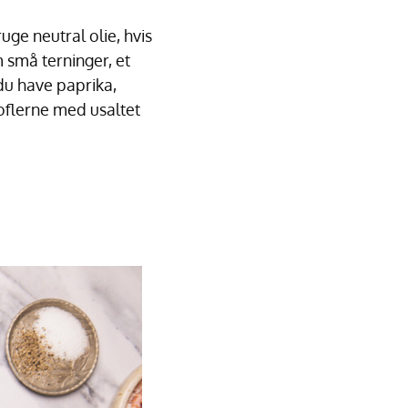
uge neutral olie, hvis
m små terninger, et
du have paprika,
toflerne med usaltet