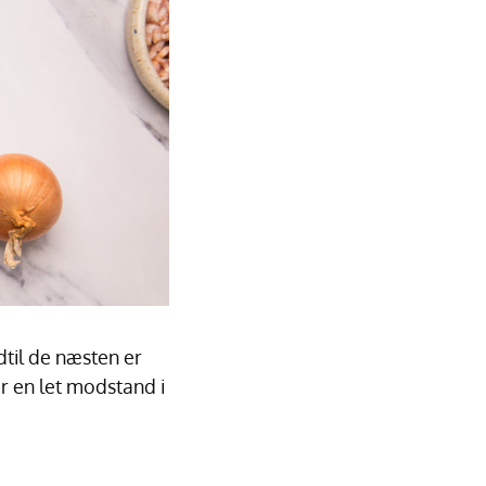
ndtil de næsten er
r en let modstand i