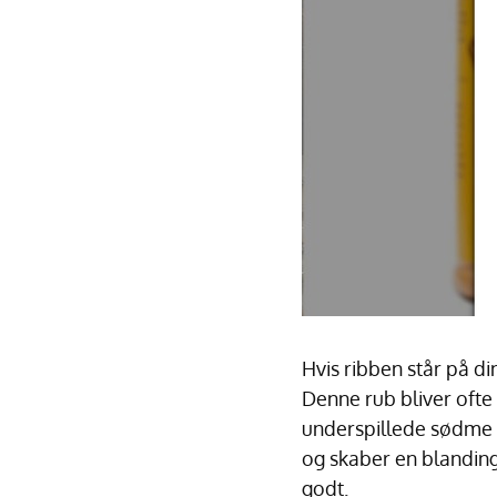
Hvis ribben står på d
Denne rub bliver ofte 
underspillede sødme o
og skaber en blandin
godt.