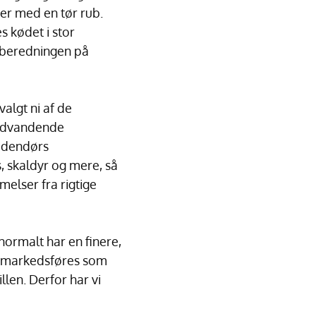
er med en tør rub.
s kødet i stor
ilberedningen på
valgt ni af de
undvandende
 udendørs
s, skaldyr og mere, så
melser fra rigtige
normalt har en finere,
r markedsføres som
llen. Derfor har vi