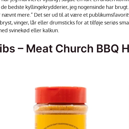
f de bedste kyllingekrydderier, jeg nogensinde har brugt. 
r nævnt mere.” Det ser ud til at være et publikumsfavorit
ryst, vinger, lår eller drumsticks for at tilføje seriøs smag
med svinekød eller kalkun.
 ribs – Meat Church BBQ