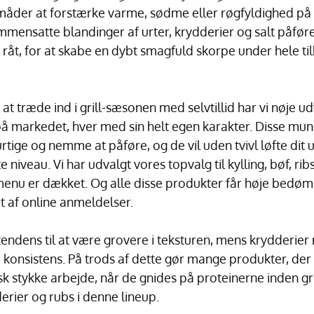
åder at forstærke varme, sødme eller røgfyldighed på 
mensatte blandinger af urter, krydderier og salt påføre
åt, for at skabe en dybt smagfuld skorpe under hele t
at træde ind i grill-sæsonen med selvtillid har vi nøje ud
 på markedet, hver med sin helt egen karakter. Disse m
rtige og nemme at påføre, og de vil uden tvivl løfte dit
 niveau. Vi har udvalgt vores topvalg til kylling, bøf, rib
e-menu er dækket. Og alle disse produkter får høje bedøm
 af online anmeldelser.
endens til at være grovere i teksturen, mens krydderier 
konsistens. På trods af dette gør mange produkter, de
isk stykke arbejde, når de gnides på proteinerne inden gri
erier og rubs i denne lineup.