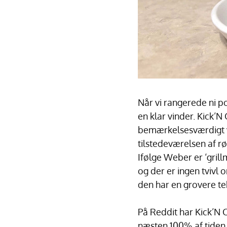
Når vi rangerede ni po
en klar vinder. Kick’
bemærkelsesværdigt v
tilstedeværelsen af r
Ifølge Weber er ‘gril
og der er ingen tvivl o
den har en grovere te
På Reddit har Kick’N C
næsten 100% af tiden,