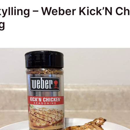
 kylling – Weber Kick’N C
g