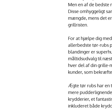
Men en af de bedste m
Disse omhyggeligt sam
mængde, mens det er r
grillristen.
For at hjælpe dig med 
allerbedste tør-rubs
blandinger er superhu
måltidsudvalg til næste
hver del af din grill
kunder, som bekræftet
Ægte tør rubs har en t
mere pudderlignende 
krydderier, et fantast
inkluderet både krydd