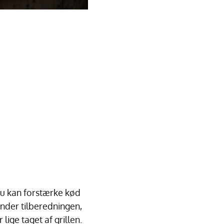
 Du kan forstærke kød
under tilberedningen,
ige taget af grillen.