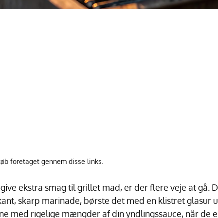
køb foretaget gennem disse links.
give ekstra smag til grillet mad, er der flere veje at gå.
kant, skarp marinade, børste det med en klistret glasur 
ne med rigelige mængder af din yndlingssauce, når de er l