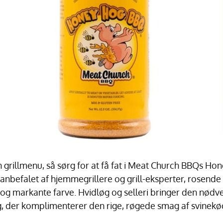
in grillmenu, så sørg for at få fat i Meat Church BBQs H
anbefalet af hjemmegrillere og grill-eksperter, rosende 
g markante farve. Hvidløg og selleri bringer den nødv
g, der komplimenterer den rige, røgede smag af svinek