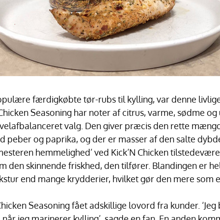
pulære færdigkøbte tør-rubs til kylling, var denne livli
N Chicken Seasoning har noter af citrus, varme, sødme og
elafbalanceret valg. Den giver præcis den rette mæng
ød peber og paprika, og der er masser af den salte dybde
lmesteren hemmelighed’ ved Kick’N Chicken tilstedeværel
m den skinnende friskhed, den tilfører. Blandingen er hell
kstur end mange krydderier, hvilket gør den mere som en 
hicken Seasoning fået adskillige lovord fra kunder. ‘Jeg
 når jeg marinerer kylling’, sagde en fan. En anden ko