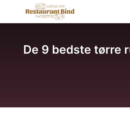
Hop
til
indhold
De 9 bedste tørre ru