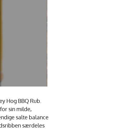
oney Hog BBQ Rub.
for sin milde,
endige salte balance
ødsribben særdeles