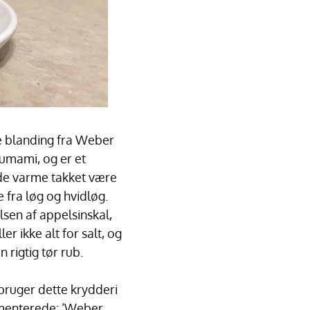
ge blanding fra Weber
 umami, og er et
de varme takket være
 fra løg og hvidløg.
sen af appelsinskal,
er ikke alt for salt, og
rigtig tør rub.
 bruger dette krydderi
mmenterede: ‘Weber