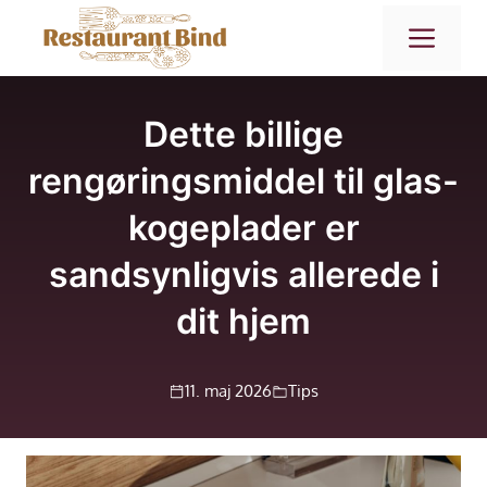
Hop
ME
til
indhold
Dette billige
rengøringsmiddel til glas-
kogeplader er
sandsynligvis allerede i
dit hjem
11. maj 2026
Tips