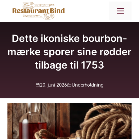
Hop
ME
til
indhold
Dette ikoniske bourbon-
mærke sporer sine rødder
tilbage til 1753
20. juni 2026
Underholdning