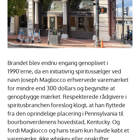
Brandet blev endnu engang genoplivet i
1990’erne, da en initiativrig spiritussælger ved
navn Joseph Magliocco erhvervede varemærket
for mindre end 300 dollars og begyndte at
genopbygge mærket. Respekterede rådgivere i
spiritusbranchen foreslog klogt, at han flyttede
fra den oprindelige placering i Pennsylvania til
bourbonverdenens hovedstad, Kentucky. Og
fordi Magliocco og hans team kun havde købt et
varemærke, ikke whiskey eller opskrifter,