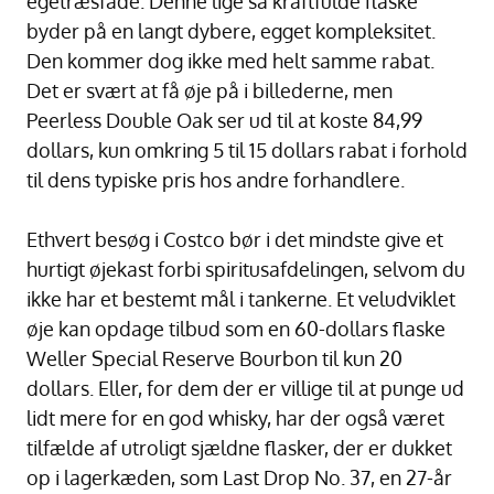
egetræsfade. Denne lige så kraftfulde flaske
byder på en langt dybere, egget kompleksitet.
Den kommer dog ikke med helt samme rabat.
Det er svært at få øje på i billederne, men
Peerless Double Oak ser ud til at koste 84,99
dollars, kun omkring 5 til 15 dollars rabat i forhold
til dens typiske pris hos andre forhandlere.
Ethvert besøg i Costco bør i det mindste give et
hurtigt øjekast forbi spiritusafdelingen, selvom du
ikke har et bestemt mål i tankerne. Et veludviklet
øje kan opdage tilbud som en 60-dollars flaske
Weller Special Reserve Bourbon til kun 20
dollars. Eller, for dem der er villige til at punge ud
lidt mere for en god whisky, har der også været
tilfælde af utroligt sjældne flasker, der er dukket
op i lagerkæden, som Last Drop No. 37, en 27-år