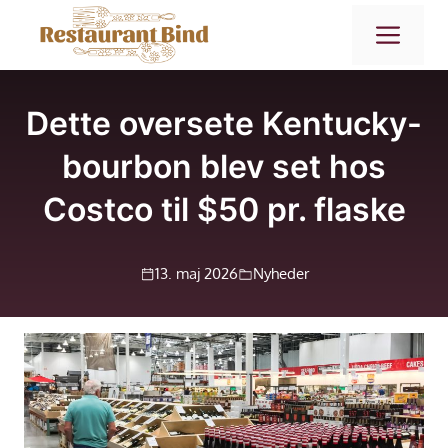
Hop
ME
til
indhold
Dette oversete Kentucky-
bourbon blev set hos
Costco til $50 pr. flaske
13. maj 2026
Nyheder