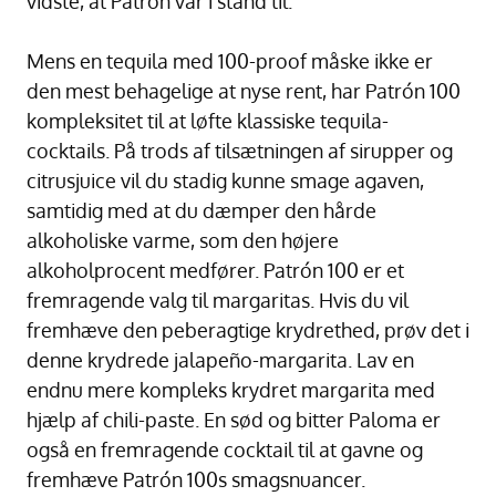
vidste, at Patrón var i stand til.”
Mens en tequila med 100-proof måske ikke er
den mest behagelige at nyse rent, har Patrón 100
kompleksitet til at løfte klassiske tequila-
cocktails. På trods af tilsætningen af sirupper og
citrusjuice vil du stadig kunne smage agaven,
samtidig med at du dæmper den hårde
alkoholiske varme, som den højere
alkoholprocent medfører. Patrón 100 er et
fremragende valg til margaritas. Hvis du vil
fremhæve den peberagtige krydrethed, prøv det i
denne krydrede jalapeño-margarita. Lav en
endnu mere kompleks krydret margarita med
hjælp af chili-paste. En sød og bitter Paloma er
også en fremragende cocktail til at gavne og
fremhæve Patrón 100s smagsnuancer.