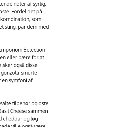
de noter af syrlig,
oste. Fordel det på
ød kombination, som
dret sting, par dem med
 Emporium Selection
gen eller pære for at
 elsker også disse
orgonzola-smurte
 en symfoni af
alte tilbehør og oste.
 Basil Cheese sammen
id cheddar og løg-
nade ville også være