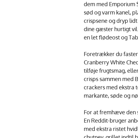
dem med Emporium Sel
sød og varm kanel, pl
crispsene og dryp lid
dine gæster hurtigt vi
en let flødeost og Ta
Foretrækker du faste
Cranberry White Chedda
tilføje frugtsmag, ell
crisps sammen med Br
crackers med ekstra 
markante, søde og nø
For at fremhæve den sa
En Reddit-bruger an
med ekstra ristet hvi
chutney, grillet indt