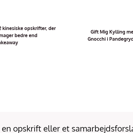
2 kinesiske opskrifter, der
Gift Mig Kylling m
mager bedre end
Gnocchi i Pandegry
akeaway
 en opskrift eller et samarbejdsforsl