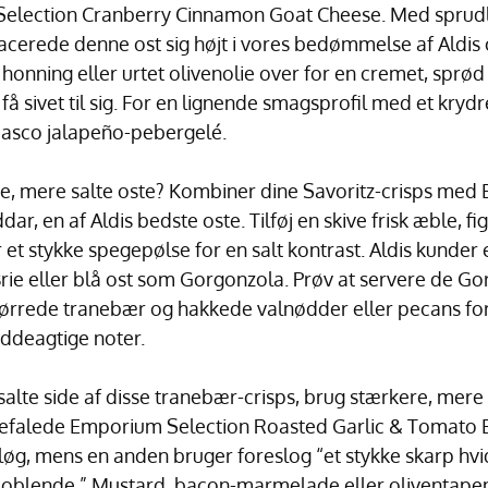
ection Cranberry Cinnamon Goat Cheese. Med sprudlen
acerede denne ost sig højt i vores bedømmelse af Aldis 
t honning eller urtet olivenolie over for en cremet, spr
l få sivet til sig. For en lignende smagsprofil med et kry
basco jalapeño-pebergelé.
re, mere salte oste? Kombiner dine Savoritz-crisps med
r, en af Aldis bedste oste. Tilføj en skive frisk æble, fi
er et stykke spegepølse for en salt kontrast. Aldis kunder
ie eller blå ost som Gorgonzola. Prøv at servere de G
tørrede tranebær og hakkede valnødder eller pecans for
ddeagtige noter.
lte side af disse tranebær-crisps, brug stærkere, mere s
befalede Emporium Selection Roasted Garlic & Tomato
dløg, mens en anden bruger foreslog “et stykke skarp hv
il boblende.” Mustard, bacon-marmelade eller oliventape