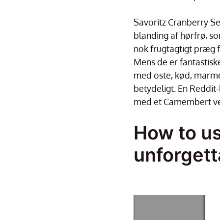
Savoritz Cranberry Sea
blanding af hørfrø, s
nok frugtagtigt præg 
Mens de er fantastisk
med oste, kød, marmel
betydeligt. En Reddit-b
med et Camembert ve
How to us
unforgett