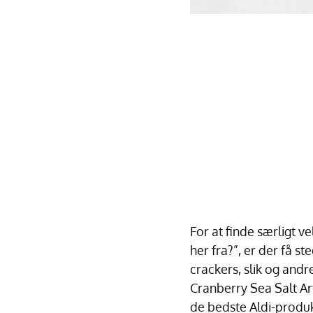
For at finde særligt v
her fra?”, er der få s
crackers, slik og and
Cranberry Sea Salt Art
de bedste Aldi-produkte