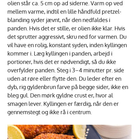
olien står ca. 5 cm op ad siderne. Varm op ved
mellem varme, indtil en lille håndfuld pretzel-
blanding syder jævnt, når den nedfaldes i
panden. Hvis det er stille, er olien ikke klar. Hvis
det sprutter aggressivt, skru ned for varmen. Du
vil have en rolig, konstant syden, inden kyllingen
kommer i. Læg kyllingen i panden, arbejd i
portioner, hvis det er nødvendigt, så du ikke
overfylder panden. Steg i 3–4 minutter pr. side
uden at røre eller flytte den. Du leder efter en
dyb, rig gyldenbrun farve på begge sider, ikke en
bleg gul. Den mørk gyldne crust er, hvor al
smagen lever. Kyllingen er færdig, når den er
gennemstegt og ikke rå i centrum.