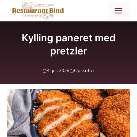
Hop
ME
til
indhold
Kylling paneret med
pretzler
4. juli 2026
Opskrifter