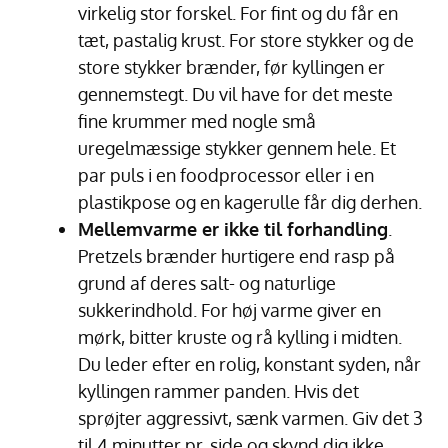
virkelig stor forskel. For fint og du får en
tæt, pastalig krust. For store stykker og de
store stykker brænder, før kyllingen er
gennemstegt. Du vil have for det meste
fine krummer med nogle små
uregelmæssige stykker gennem hele. Et
par puls i en foodprocessor eller i en
plastikpose og en kagerulle får dig derhen.
Mellemvarme er ikke til forhandling
.
Pretzels brænder hurtigere end rasp på
grund af deres salt- og naturlige
sukkerindhold. For høj varme giver en
mørk, bitter kruste og rå kylling i midten.
Du leder efter en rolig, konstant syden, når
kyllingen rammer panden. Hvis det
sprøjter aggressivt, sænk varmen. Giv det 3
til 4 minutter pr. side og skynd dig ikke.