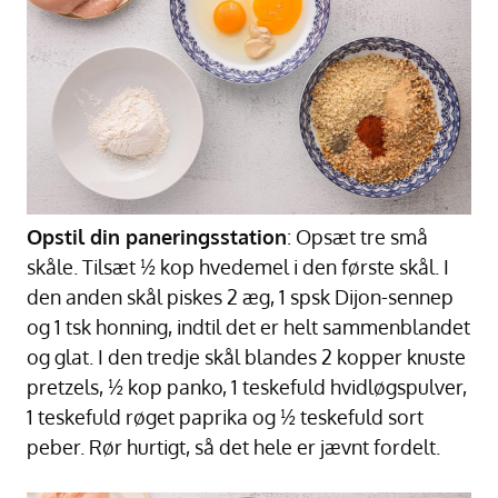
Opstil din paneringsstation
: Opsæt tre små
skåle. Tilsæt ½ kop hvedemel i den første skål. I
den anden skål piskes 2 æg, 1 spsk Dijon-sennep
og 1 tsk honning, indtil det er helt sammenblandet
og glat. I den tredje skål blandes 2 kopper knuste
pretzels, ½ kop panko, 1 teskefuld hvidløgspulver,
1 teskefuld røget paprika og ½ teskefuld sort
peber. Rør hurtigt, så det hele er jævnt fordelt.