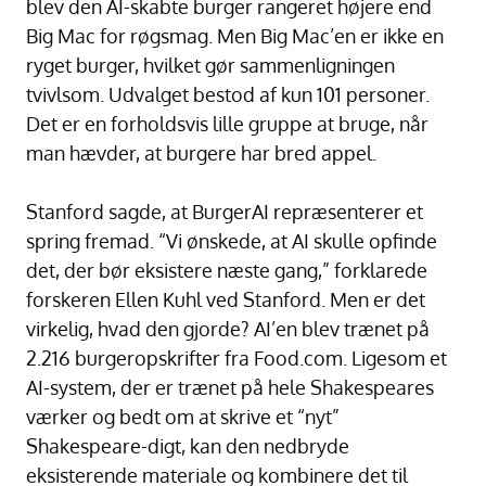
blev den AI-skabte burger rangeret højere end
Big Mac for røgsmag. Men Big Mac’en er ikke en
ryget burger, hvilket gør sammenligningen
tvivlsom. Udvalget bestod af kun 101 personer.
Det er en forholdsvis lille gruppe at bruge, når
man hævder, at burgere har bred appel.
Stanford sagde, at BurgerAI repræsenterer et
spring fremad. “Vi ønskede, at AI skulle opfinde
det, der bør eksistere næste gang,” forklarede
forskeren Ellen Kuhl ved Stanford. Men er det
virkelig, hvad den gjorde? AI’en blev trænet på
2.216 burgeropskrifter fra Food.com. Ligesom et
AI-system, der er trænet på hele Shakespeares
værker og bedt om at skrive et “nyt”
Shakespeare-digt, kan den nedbryde
eksisterende materiale og kombinere det til