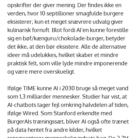
opskrifter der giver mening. Der findes ikke en
verden, hvor 10 septillioner smagfulde burgere
eksisterer; kun et meget snævrere udvalg giver
kulinarisk fornuft. Blot fordi AI’en kunne forestille
sig en bøf/kænguru/chokolade-burger, betyder
det ikke, at den bør eksistere. Alle de alternative
ideer må udelukkes, hvilket skaber et mindre
praktisk felt, som ville lyde mindre imponerende
og være mere overskueligt.
Ifølge TIME kunne AI i 2030 bruge så meget vand
som 1,3 milliarder mennesker. Studier har vist, at
AI-chatbots tager fejl omkring halvdelen af tiden,
ifølge Wired. Som Stanford erkendte med
BurgerAIs træningssæt, bliver AI også ofte trænet
på data hentet fra andre kilder, hvilket