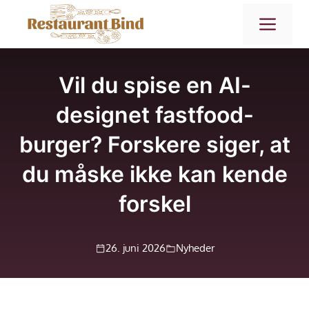
Hop
ME
til
indhold
Vil du spise en AI-
designet fastfood-
burger? Forskere siger, at
du måske ikke kan kende
forskel
26. juni 2026
Nyheder